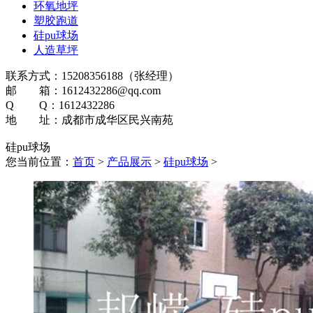
环氧地坪
塑胶跑道
硅pu球场
人造草坪
联系方式：15208356188（张经理）
邮 箱：1612432286@qq.com
Q Q：1612432286
地 址：成都市成华区民兴南苑
硅pu球场
您当前位置：
首页
>
产品展示
>
硅pu球场
>