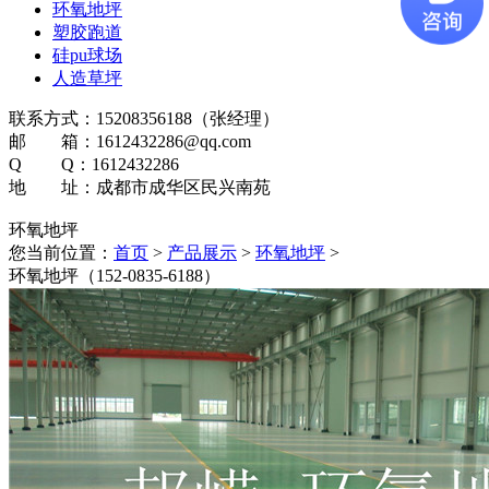
环氧地坪
塑胶跑道
硅pu球场
人造草坪
联系方式：15208356188（张经理）
邮 箱：1612432286@qq.com
Q Q：1612432286
地 址：成都市成华区民兴南苑
环氧地坪
您当前位置：
首页
>
产品展示
>
环氧地坪
>
环氧地坪（152-0835-6188）