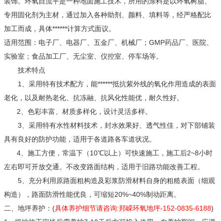
装饰。环氧自流平是一种地面施工技术，所用的涂料是以环氧树脂、
专用固化剂为主材，通过加入各种助剂、颜料、填料等，经严格配比
加工而成，具体******计算方式面议。
适用范围：电子厂、电器厂、五金厂、机械厂；GMP药品厂、医院、
实验室；食品加工厂、无尘室、仪控室、停车场等。
技术特点
1、采用特有技术配方，能******抵抗紫外线的氧化作用造成的表面
老化，以及耐热老化、抗冻融、抗风化性能优，耐久性好。
2、色彩丰富、材质多样化，设计灵活多样。
3、采用特有水性材料技术，封水效果好、透气性佳，对下部铺装
具有良好的防护功能，适用于各道路各车道状况。
4、施工方便，常温下（10℃以上）可快速施工，施工后2~8小时
左右即可开放交通。不改变路面结构，适用于旧路功能改善工程。
5、充分利用原路面粗构造及彩浆防滑材料自身的粗糙表面（细观
构造），路面防滑性能优良，可缩短20%~40%制动距离。
二、地坪养护：(
具体养护细节请咨询:邦嵘环氧地坪-152-0835-6188
)