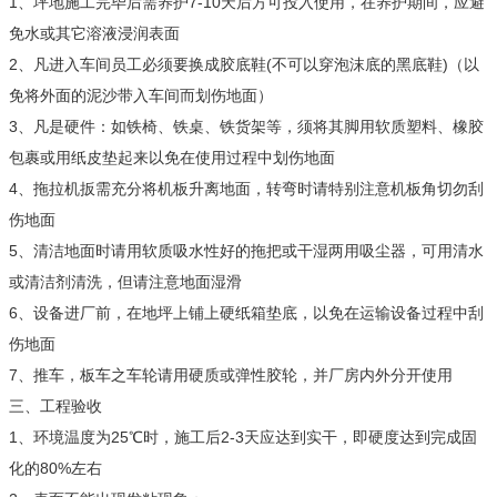
1、坪地施工完毕后需养护7-10天后方可投入使用，在养护期间，应避
免水或其它溶液浸润表面
2、凡进入车间员工必须要换成胶底鞋(不可以穿泡沫底的黑底鞋)（以
免将外面的泥沙带入车间而划伤地面）
3、凡是硬件：如铁椅、铁桌、铁货架等，须将其脚用软质塑料、橡胶
包裹或用纸皮垫起来以免在使用过程中划伤地面
4、拖拉机扳需充分将机板升离地面，转弯时请特别注意机板角切勿刮
伤地面
5、清洁地面时请用软质吸水性好的拖把或干湿两用吸尘器，可用清水
或清洁剂清洗，但请注意地面湿滑
6、设备进厂前，在地坪上铺上硬纸箱垫底，以免在运输设备过程中刮
伤地面
7、推车，板车之车轮请用硬质或弹性胶轮，并厂房内外分开使用
三、工程验收
1、环境温度为25℃时，施工后2-3天应达到实干，即硬度达到完成固
化的80%左右