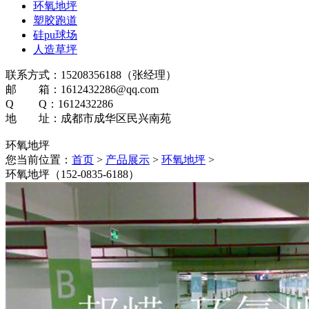
环氧地坪
塑胶跑道
硅pu球场
人造草坪
联系方式：15208356188（张经理）
邮 箱：1612432286@qq.com
Q Q：1612432286
地 址：成都市成华区民兴南苑
环氧地坪
您当前位置：
首页
>
产品展示
>
环氧地坪
>
环氧地坪（152-0835-6188）