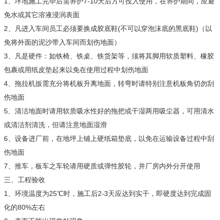
1、坪地施工完毕后需养护7-10天后方可投入使用，在养护期间，应避
免水或其它溶液浸润表面
2、凡进入车间员工必须要换成胶底鞋(不可以穿泡沫底的黑底鞋)（以
免将外面的泥沙带入车间而划伤地面）
3、凡是硬件：如铁椅、铁桌、铁货架等，须将其脚用软质塑料、橡胶
包裹或用纸皮垫起来以免在使用过程中划伤地面
4、拖拉机扳需充分将机板升离地面，转弯时请特别注意机板角切勿刮
伤地面
5、清洁地面时请用软质吸水性好的拖把或干湿两用吸尘器，可用清水
或清洁剂清洗，但请注意地面湿滑
6、设备进厂前，在地坪上铺上硬纸箱垫底，以免在运输设备过程中刮
伤地面
7、推车，板车之车轮请用硬质或弹性胶轮，并厂房内外分开使用
三、工程验收
1、环境温度为25℃时，施工后2-3天应达到实干，即硬度达到完成固
化的80%左右