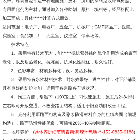
装饰。环氧自流平是一种地面施工技术，所用的涂料是以环氧树脂、
专用固化剂为主材，通过加入各种助剂、颜料、填料等，经严格配比
加工而成，具体******计算方式面议。
适用范围：电子厂、电器厂、五金厂、机械厂；GMP药品厂、医院、
实验室；食品加工厂、无尘室、仪控室、停车场等。
技术特点
1、采用特有技术配方，能******抵抗紫外线的氧化作用造成的表面
老化，以及耐热老化、抗冻融、抗风化性能优，耐久性好。
2、色彩丰富、材质多样化，设计灵活多样。
3、采用特有水性材料技术，封水效果好、透气性佳，对下部铺装
具有良好的防护功能，适用于各道路各车道状况。
4、施工方便，常温下（10℃以上）可快速施工，施工后2~8小时
左右即可开放交通。不改变路面结构，适用于旧路功能改善工程。
5、充分利用原路面粗构造及彩浆防滑材料自身的粗糙表面（细观
构造），路面防滑性能优良，可缩短20%~40%制动距离。
二、地坪养护：(
具体养护细节请咨询:邦嵘环氧地坪-152-0835-6188
)