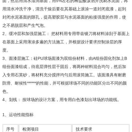
面，然后用清水湿润基面，用5%左右的稀盐酸泼洒并洗刷水泥面，再
用清水冲洗干净，清洗干燥后要在其基础上滚涂一道封闭底漆，起到
封闭水泥基面的隙孔，提高塑胶层与水泥基面的粘接强度的作用，使
之不易脱层和产生气泡。
2、缓冲层和加强层施工： 把材料用专用带齿镘刀将材料涂刮于基面上
在基面上采用薄涂多遍的方法施工，并根据设计要求控制涂层的厚
度。
3、面漆层施工：硅PU球场面漆为双组份材料，由A组份固化剂加上B
组份面漆组成，待底层弹性层干固后，将两种材料混合均匀，然后加
入专用石英砂，将材料充分搅拌均匀后用滚筒施工。该面漆具有耐磨
防滑、耐候性******的性能，并可根据球场不同的功能区分出不同的颜
色。
4、划线： 按球场的设计方案，用专用白色漆划出球场的功能线。
1、运动性能指标
序号
检测项目
技术要求