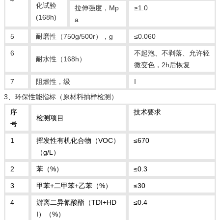
化试验
拉伸强度，Mp
≥1.0
(168h)
a
5
耐磨性（750g/500r），g
≤0.060
6
不起泡、不剥落、允许轻
耐水性（168h）
微变色，2h后恢复
7
阻燃性，级
I
3、环保性能指标（原材料抽样检测）
序
技术要求
检测项目
号
1
挥发性有机化合物（VOC）
≤670
（g/L）
2
苯（%）
≤0.3
3
甲苯+二甲苯+乙苯（%）
≤30
4
游离二异氰酸酯（TDI+HD
≤0.4
I）（%）