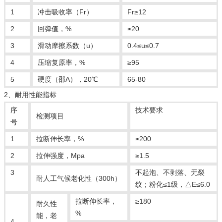
1
冲击吸收率（Fr）
Fr≥12
2
回弹值，%
≥20
3
滑动摩擦系数（u）
0.4≤u≤0.7
4
压缩复原率，%
≥95
5
硬度（邵A），20℃
65-80
2、耐用性能指标
序
技术要求
检测项目
号
1
拉断伸长率，%
≥200
2
拉伸强度，Mpa
≥1.5
3
不起泡、不剥落、无裂
耐人工气候老化性（300h）
纹；粉化≤1级，△E≤6.0
拉断伸长率，
≥180
耐久性
%
能，老
4