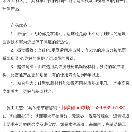
等方面的不足，具有革命性的创新性能，是替代双组份硅PU的新一代
环保产品。
产品优势：
1、舒适性：无论你是在跑动，运球还是静止不动，硅PU的适度
曲张技术都为您提供了高度的舒适性。
2、振动吸收：当硅PU承受瞬间冲击时，有63%的冲击力被地面
系统所吸收,更好的保护了运动员的脚踝。
3、超强耐磨：面层选用高强度硅树脂颗粒材料，独特的双层结
构。比普通产品更加耐磨，有的使用寿命达到8年以上。
4、粘合能力：硅聚氨脂材料能渗透不同材质基础毛孔， 产生高强
度附着力，更好与基础粘合。
邦嵘硅pu球场-152-0835-6188
施工工艺:（具体细节请咨询：
）
1、基础面处理： 基面要求平整度好，无返砂、脱层等现象，沥青混凝
土要求有足够的强度及密实度。如是水泥混凝土基面的，先清洁施工