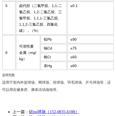
5
卤代烃（二氯甲烷、1,1-二
≤0.1
氯乙烷、1,2-二氯乙烷、三
氯甲烷、1,1,1-三氯乙烷、
1,1,2-三氯乙烷、四氯化
碳），（%）
铅Pb
≤90
可溶性重
镉Cd
≤75
6
金属（mg/
铬Cr
≤60
kg）
汞Hg
≤60
适用范围:
适用于室内外篮球场、网球场、排球场、羽毛球场、乒乓球场等，还
可以用在健身房、康体活动场地等。
上一篇：
硅pu球场（152-0835-6188）