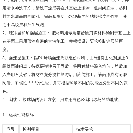
用清水冲洗干净，清洗干燥后要在其基础上滚涂一道封闭底漆，起到
封闭水泥基面的隙孔，提高塑胶层与水泥基面的粘接强度的作用，使
之不易脱层和产生气泡。
2、缓冲层和加强层施工： 把材料用专用带齿镘刀将材料涂刮于基面上
在基面上采用薄涂多遍的方法施工，并根据设计要求控制涂层的厚
度。
3、面漆层施工：硅PU球场面漆为双组份材料，由A组份固化剂加上B
组份面漆组成，待底层弹性层干固后，将两种材料混合均匀，然后加
入专用石英砂，将材料充分搅拌均匀后用滚筒施工。该面漆具有耐磨
防滑、耐候性******的性能，并可根据球场不同的功能区分出不同的颜
色。
4、划线： 按球场的设计方案，用专用白色漆划出球场的功能线。
1、运动性能指标
序号
检测项目
技术要求