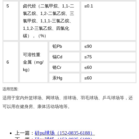
5
卤代烃（二氯甲烷、1,1-二
≤0.1
氯乙烷、1,2-二氯乙烷、三
氯甲烷、1,1,1-三氯乙烷、
1,1,2-三氯乙烷、四氯化
碳），（%）
铅Pb
≤90
可溶性重
镉Cd
≤75
6
金属（mg/
铬Cr
≤60
kg）
汞Hg
≤60
适用范围:
适用于室内外篮球场、网球场、排球场、羽毛球场、乒乓球场等，还
可以用在健身房、康体活动场地等。
上一篇：
硅pu球场（152-0835-6188）