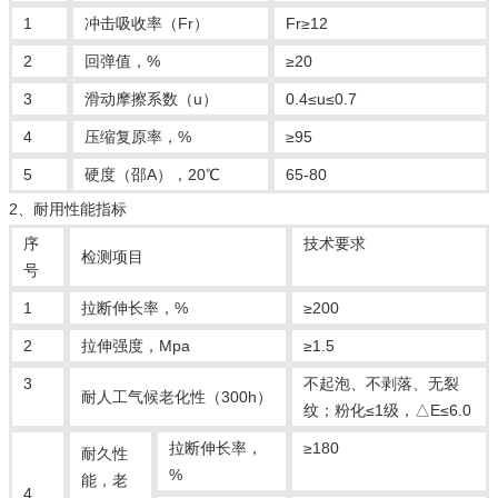
1
冲击吸收率（Fr）
Fr≥12
2
回弹值，%
≥20
3
滑动摩擦系数（u）
0.4≤u≤0.7
4
压缩复原率，%
≥95
5
硬度（邵A），20℃
65-80
2、耐用性能指标
序
技术要求
检测项目
号
1
拉断伸长率，%
≥200
2
拉伸强度，Mpa
≥1.5
3
不起泡、不剥落、无裂
耐人工气候老化性（300h）
纹；粉化≤1级，△E≤6.0
拉断伸长率，
≥180
耐久性
%
能，老
4