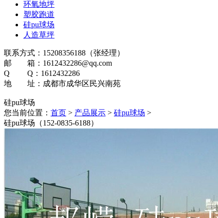
环氧地坪
塑胶跑道
硅pu球场
人造草坪
联系方式：15208356188（张经理）
邮 箱：1612432286@qq.com
Q Q：1612432286
地 址：成都市成华区民兴南苑
硅pu球场
您当前位置：
首页
>
产品展示
>
硅pu球场
>
硅pu球场（152-0835-6188）