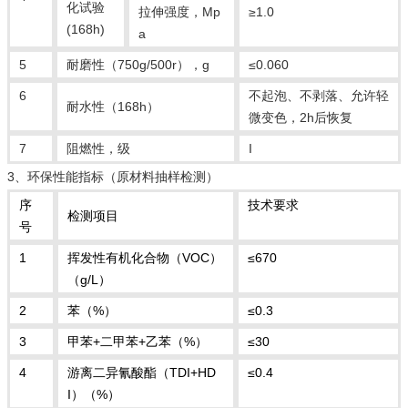
化试验
拉伸强度，Mp
≥1.0
(168h)
a
5
耐磨性（750g/500r），g
≤0.060
6
不起泡、不剥落、允许轻
耐水性（168h）
微变色，2h后恢复
7
阻燃性，级
I
3、环保性能指标（原材料抽样检测）
序
技术要求
检测项目
号
1
挥发性有机化合物（VOC）
≤670
（g/L）
2
苯（%）
≤0.3
3
甲苯+二甲苯+乙苯（%）
≤30
4
游离二异氰酸酯（TDI+HD
≤0.4
I）（%）