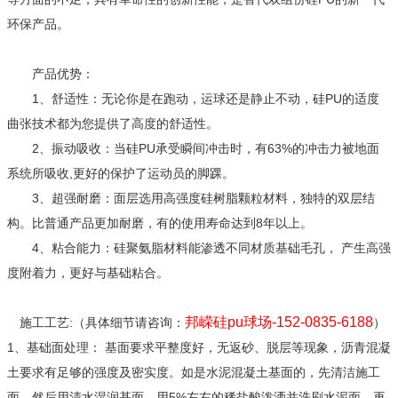
环保产品。
产品优势：
1、舒适性：无论你是在跑动，运球还是静止不动，硅PU的适度
曲张技术都为您提供了高度的舒适性。
2、振动吸收：当硅PU承受瞬间冲击时，有63%的冲击力被地面
系统所吸收,更好的保护了运动员的脚踝。
3、超强耐磨：面层选用高强度硅树脂颗粒材料，独特的双层结
构。比普通产品更加耐磨，有的使用寿命达到8年以上。
4、粘合能力：硅聚氨脂材料能渗透不同材质基础毛孔， 产生高强
度附着力，更好与基础粘合。
邦嵘硅pu球场-152-0835-6188
施工工艺:（具体细节请咨询：
）
1、基础面处理： 基面要求平整度好，无返砂、脱层等现象，沥青混凝
土要求有足够的强度及密实度。如是水泥混凝土基面的，先清洁施工
面，然后用清水湿润基面，用5%左右的稀盐酸泼洒并洗刷水泥面，再