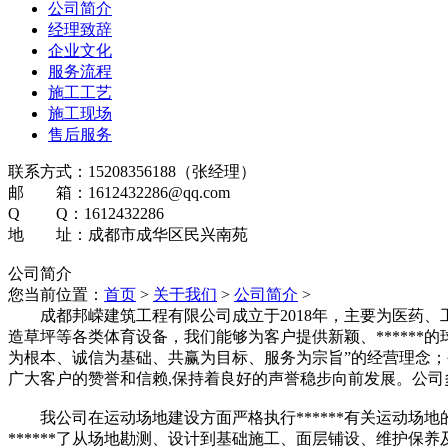
公司简介
经理致辞
企业文化
服务流程
施工工艺
施工现场
售后服务
联系方式：15208356188（张经理）
邮 箱：1612432286@qq.com
Q Q：1612432286
地 址：成都市成华区民兴南苑
公司简介
您当前位置：
首页
>
关于我们
>
公司简介
>
成都邦嵘建筑工程有限公司成立于2018年，主要为医药、工
造草坪等各类体育设备，我们能够为客户提供新颖、******
为根本、诚信为基础、共赢为目标、服务为宗旨”的经营理念
广大客户的赞誉和信赖,保持着良好的声誉稳步向前发展。公
我公司在运动场地建设方面严格执行******有关运动场地
******了从场地勘测、设计到基础施工、面层铺设、维护保